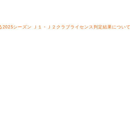
2025シーズン Ｊ１・Ｊ２クラブライセンス判定結果につい