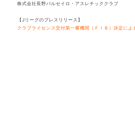
株式会社長野パルセイロ・アスレチッククラブ
【Jリーグのプレスリリース】
クラブライセンス交付第一審機関（ＦＩＢ）決定による