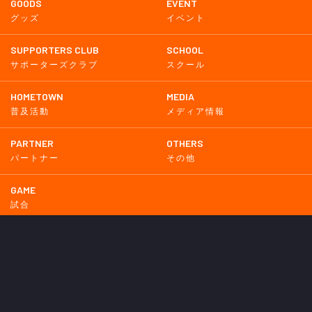
GOODS
EVENT
グッズ
イベント
SUPPORTERS CLUB
SCHOOL
サポーターズクラブ
スクール
HOMETOWN
MEDIA
普及活動
メディア情報
PARTNER
OTHERS
パートナー
その他
GAME
試合
BACKNUMBER
2026
2025
2024
2023