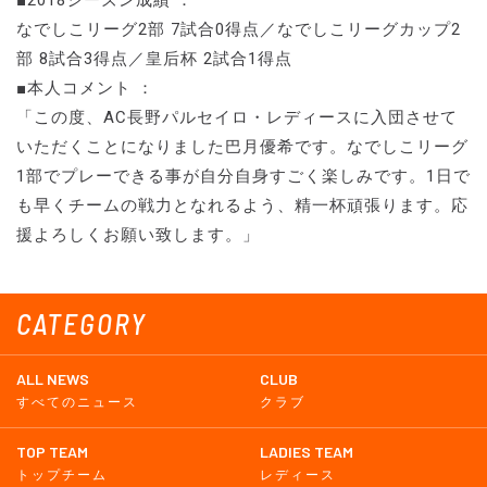
■2018シーズン成績 ：
なでしこリーグ2部 7試合0得点／なでしこリーグカップ2
部 8試合3得点／皇后杯 2試合1得点
■本人コメント ：
「この度、AC長野パルセイロ・レディースに入団させて
いただくことになりました巴月優希です。なでしこリーグ
1部でプレーできる事が自分自身すごく楽しみです。1日で
も早くチームの戦力となれるよう、精一杯頑張ります。応
援よろしくお願い致します。」
CATEGORY
ALL NEWS
CLUB
すべてのニュース
クラブ
TOP TEAM
LADIES TEAM
トップチーム
レディース