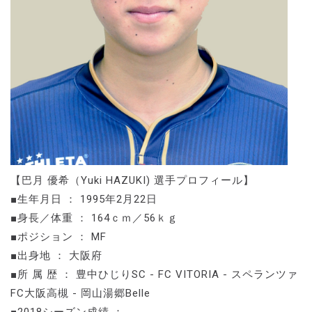
【巴月 優希（Yuki HAZUKI) 選手プロフィール】
■生年月日 ： 1995年2月22日
■身長／体重 ： 164ｃｍ／56ｋｇ
■ポジション ： MF
■出身地 ： 大阪府
■所 属 歴 ： 豊中ひじりSC - FC VITORIA - スペランツァ
FC大阪高槻 - 岡山湯郷Belle