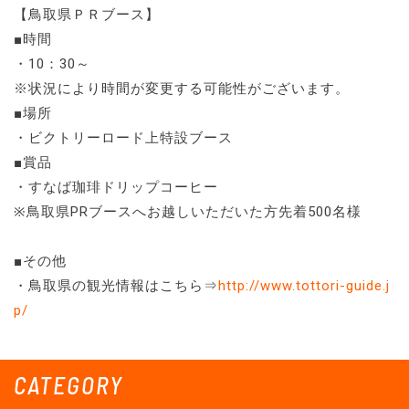
【鳥取県ＰＲブース】
■時間
・10：30～
※状況により時間が変更する可能性がございます。
■場所
・ビクトリーロード上特設ブース
■賞品
・すなば珈琲ドリップコーヒー
※鳥取県PRブースへお越しいただいた方先着500名様
■その他
・鳥取県の観光情報はこちら⇒
http://www.tottori-guide.j
p/
CATEGORY