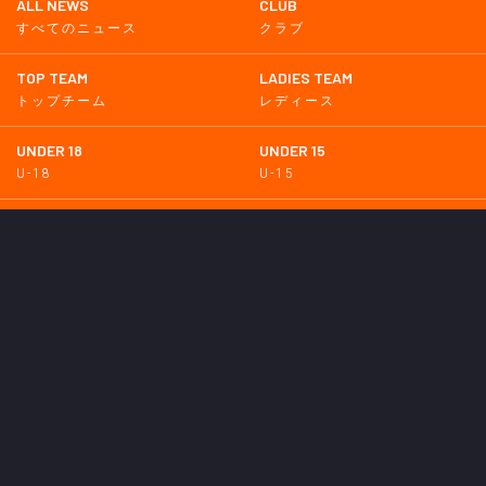
ALL NEWS
CLUB
すべてのニュース
クラブ
TOP TEAM
LADIES TEAM
トップチーム
レディース
UNDER 18
UNDER 15
U-18
U-15
SCHWESTER
TICKETS
シュヴェスター
チケット
GOODS
EVENT
グッズ
イベント
SUPPORTERS CLUB
SCHOOL
サポーターズクラブ
スクール
HOMETOWN
MEDIA
普及活動
メディア情報