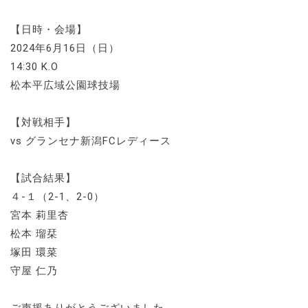
【日時・会場】
2024年6月16日（日）
14:30 K.O
松本平広域公園球技場
【対戦相手】
vs グランセナ新潟FCレディース
【試合結果】
４-１（2-1、2-0）
宮本 莉里杏
松本 瑠栞
塚田 環菜
守屋 仁乃
ご声援ありがとうございました。