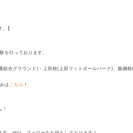
す。】
験を行っております。
通総合グラウンド)・上田校(上田フットボールパーク)、飯綱校
みは
こちら
！
ん！
ます。ぜひ、フォローをお待ちしております！