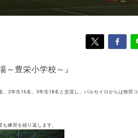
場～豊栄小学校～』
6名、2年生16名、3年生18名と交流し、パルセイロからは牧田
度も練習を繰り返します。