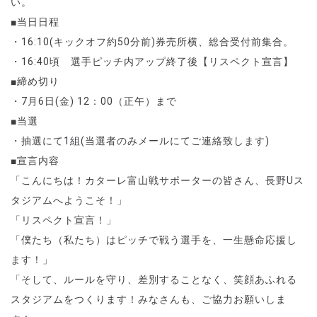
い。
■当日日程
・
16:10(
キックオフ約
50
分前
)
券売所横、総合受付前集合。
・
16:40
頃 選手ピッチ内アップ終了後【リスペクト宣言】
■締め切り
・
7
月
6
日
(
金
) 12
：
00
（正午）まで
■当選
・抽選にて
1
組
(
当選者のみメールにてご連絡致します
)
■宣言内容
「こんにちは！
カターレ富山戦
サポーターの皆さん、長野
U
ス
タジアムへようこそ！」
「リスペクト宣言！」
「僕たち（私たち）はピッチで戦う選手を、一生懸命応援し
ます！」
「そして、ルールを守り、差別することなく、笑顔あふれる
スタジアムをつくります！みなさんも、ご協力お願いしま