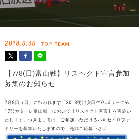
2018.6.30
TOP TEAM
【7/8(日)富山戦】リスペクト宣言参加
募集のお知らせ
7
月
8
日（日）に行われます「
2018
明治安田生命
J3
リーグ第
1
7
節
カターレ富山戦」
において【リスペクト宣言】を実施い
たします。つきましては、ご参加いただけるパルセイロファ
ミリーを募集いたしますので、是非ご応募下さい。