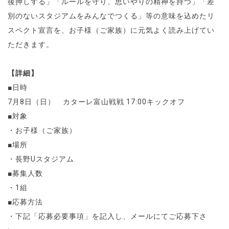
後押しする」「ルールを守り、思いやりの精神を持つ」「差
別のないスタジアムをみんなでつくる」等の意味を込めたリ
スペクト宣言を、お子様（ご家族）に元気よく読み上げてい
ただきます。
【詳細】
■日時
7
月
8
日（日）
カターレ富山戦
戦
17:00
キックオフ
■対象
・お子様（ご家族）
■場所
・長野
U
スタジアム
■募集人数
・
1
組
■応募方法
・下記「応募必要事項」を記入し、メールにてご応募下さ