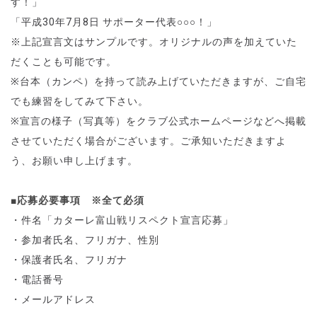
す！」
「平成
30
年
7
月
8
日 サポーター代表○○○！」
※上記宣言文はサンプルです。オリジナルの声を加えていた
だくことも可能です。
※台本（カンペ）を持って読み上げていただきますが、ご自宅
でも練習をしてみて下さい。
※宣言の様子（写真等）をクラブ公式ホームページなどへ掲載
させていただく場合がございます。ご承知いただきますよ
う、お願い申し上げます。
■応募必要事項 ※全て必須
・件名「
カターレ富山戦
リスペクト宣言応募」
・参加者氏名、フリガナ、性別
・保護者氏名、フリガナ
・電話番号
・メールアドレス