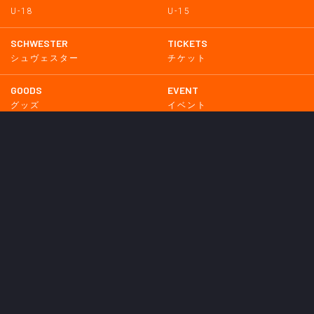
U-18
U-15
SCHWESTER
TICKETS
シュヴェスター
チケット
GOODS
EVENT
グッズ
イベント
SUPPORTERS CLUB
SCHOOL
サポーターズクラブ
スクール
HOMETOWN
MEDIA
普及活動
メディア情報
PARTNER
OTHERS
パートナー
その他
GAME
試合