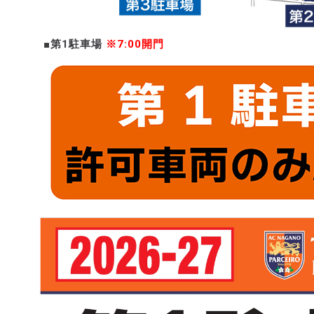
■第1駐車場
※7:00開門