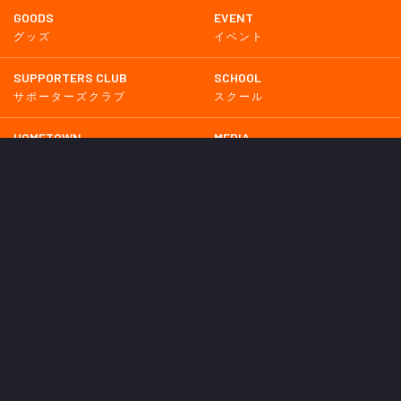
GOODS
EVENT
グッズ
イベント
SUPPORTERS CLUB
SCHOOL
サポーターズクラブ
スクール
HOMETOWN
MEDIA
普及活動
メディア情報
PARTNER
OTHERS
パートナー
その他
GAME
試合
BACKNUMBER
2026
2025