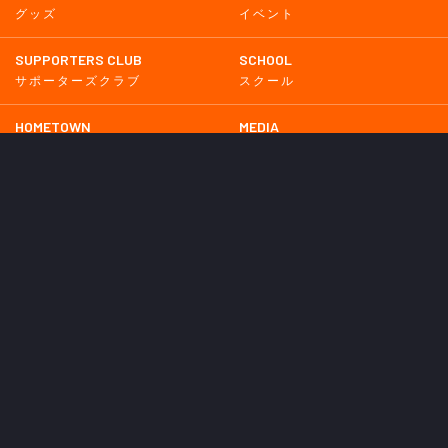
グッズ
イベント
SUPPORTERS CLUB
SCHOOL
サポーターズクラブ
スクール
HOMETOWN
MEDIA
普及活動
メディア情報
PARTNER
OTHERS
パートナー
その他
GAME
試合
BACKNUMBER
2026
2025
2024
2023