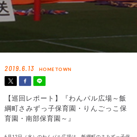
2019.6.13
HOMETOWN
【巡回レポート】『わんパル広場～飯
綱町さみずっ子保育園・りんごっこ保
育園・南部保育園～』
6月12日（水）のわんパル広場は、飯綱町のさみずっ子保