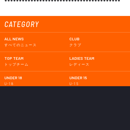
●●●●●●●●●●●●●●●●●●●●●●●●●●●●●●●●●●●●●●●●
CATEGORY
ALL NEWS
CLUB
すべてのニュース
クラブ
TOP TEAM
LADIES TEAM
トップチーム
レディース
UNDER 18
UNDER 15
U-18
U-15
SCHWESTER
TICKETS
シュヴェスター
チケット
GOODS
EVENT
グッズ
イベント