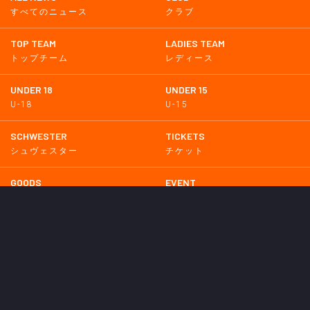
すべてのニュース
クラブ
TOP TEAM
LADIES TEAM
トップチーム
レディース
UNDER 18
UNDER 15
U-18
U-15
SCHWESTER
TICKETS
シュヴェスター
チケット
GOODS
EVENT
グッズ
イベント
SUPPORTERS CLUB
SCHOOL
サポーターズクラブ
スクール
HOMETOWN
MEDIA
普及活動
メディア情報