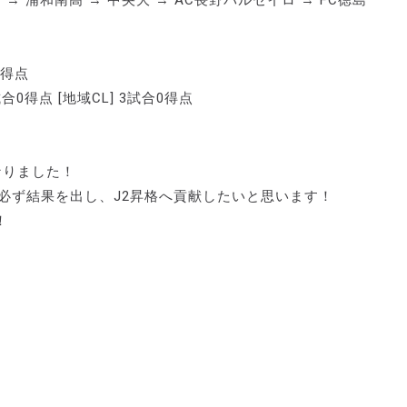
芝中 → 浦和南高 → 中央大 → AC長野パルセイロ → FC徳島
0得点
試合0得点 [地域CL] 3試合0得点
なりました！
必ず結果を出し、J2昇格へ貢献したいと思います！
！