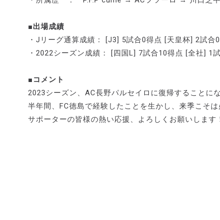
・所属歴 ： P.F.P cume → ACフツーロ → 川口
■出場成績
・Jリーグ通算成績： [J3] 5試合0得点 [天皇杯] 2試合
・2022シーズン成績： [四国L] 7試合10得点 [全社] 1
■コメント
2023シーズン、AC長野パルセイロに復帰することに
半年間、FC徳島で経験したことを生かし、来季こそは
サポーターの皆様の熱い応援、よろしくお願いします