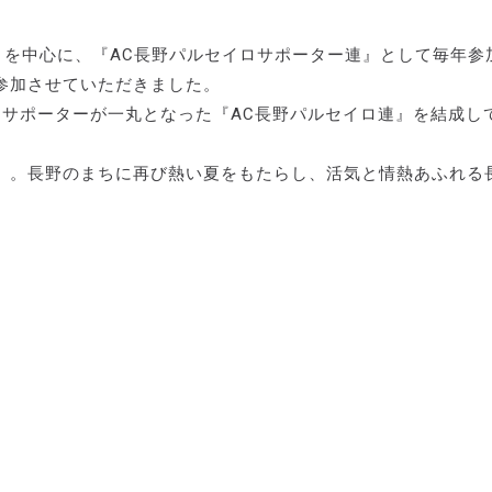
no』さまを中心に、『AC長野パルセイロサポーター連』として毎年参
参加させていただきました。
・サポーターが一丸となった『AC長野パルセイロ連』を結成し
』。長野のまちに再び熱い夏をもたらし、活気と情熱あふれる