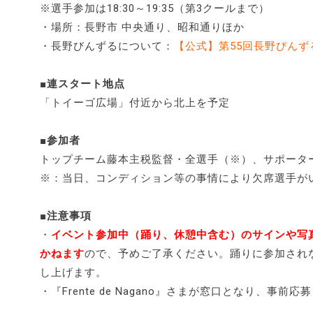
※選手参加は18:30～19:35（第3クールまで）
・場所：長野市 中央通り、昭和通りほか
・長野びんずるについて：
【公式】第55回長野びんずる
■連スタート地点
「トイーゴ広場」付近から北上を予定
■参加者
トップチーム藤本主税監督・全選手（※）、サポーター
※：当日、コンディション等の事情により欠席選手が
■注意事項
・
イベント参加中（踊り、休憩中含む）のサインや写
かねます
ので、予めご了承ください。踊りに参加され
し上げます。
・『Frente de Nagano』さまが窓口となり、