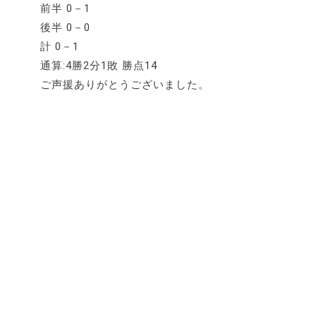
前半 0－1
後半 0－0
計 0－1
通算:4勝2分1敗 勝点14
ご声援ありがとうございました。