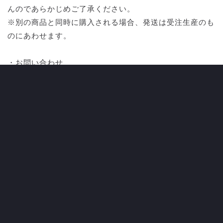
んのであらかじめご了承ください。
※別の商品と同時に購入される場合、発送は受注生産のも
のにあわせます。
・お問い合わせ
千曲川リバーフロントスポーツガーデン
〒381-0021 長野市屋島四ツ屋前3300 TEL 026-259-
5588
CATEGORY
ALL NEWS
CLUB
すべてのニュース
クラブ
TOP TEAM
LADIES TEAM
トップチーム
レディース