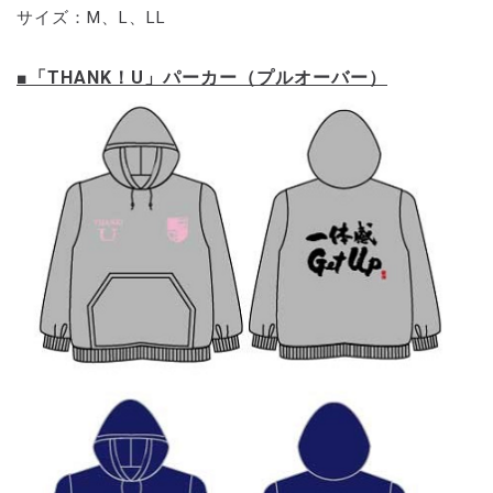
サイズ：M、L、LL
■「THANK！U」パーカー（プルオーバー）