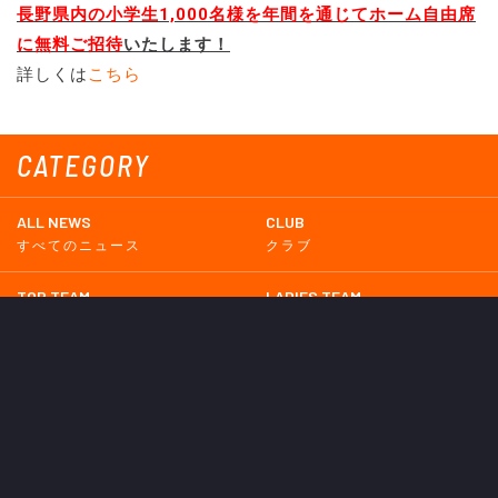
長野県内の小学生1,000名様を年間を通じてホーム自由席
に無料ご招待
いたします！
詳しくは
こちら
CATEGORY
ALL NEWS
CLUB
すべてのニュース
クラブ
TOP TEAM
LADIES TEAM
トップチーム
レディース
UNDER 18
UNDER 15
U-18
U-15
SCHWESTER
TICKETS
シュヴェスター
チケット