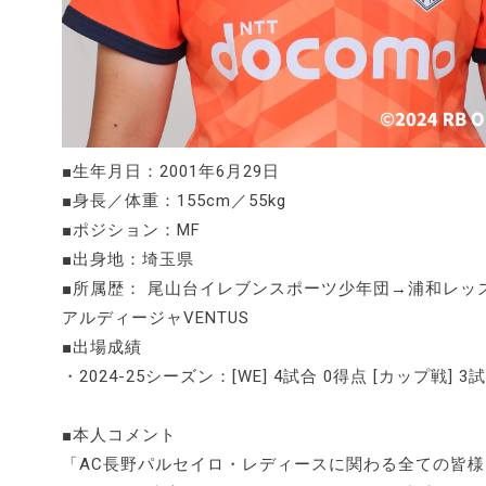
■生年月日：2001年6月29日
■身長／体重：155cm／55kg
■ポジション：MF
■出身地：埼玉県
■所属歴： 尾山台イレブンスポーツ少年団→浦和レッ
アルディージャVENTUS
■出場成績
・2024-25シーズン：[WE] 4試合 0得点 [カップ戦] 3
■本人コメント
「AC長野パルセイロ・レディースに関わる全ての皆