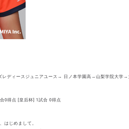
ズレディースジュニアユース→ 日ノ本学園高→山梨学院大学→
試合0得点 [皇后杯] 1試合 0得点
様、はじめまして。