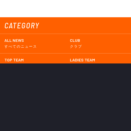
CATEGORY
ALL NEWS
CLUB
すべてのニュース
クラブ
TOP TEAM
LADIES TEAM
トップチーム
レディース
UNDER 18
UNDER 15
U-18
U-15
SCHWESTER
TICKETS
シュヴェスター
チケット
GOODS
EVENT
グッズ
イベント