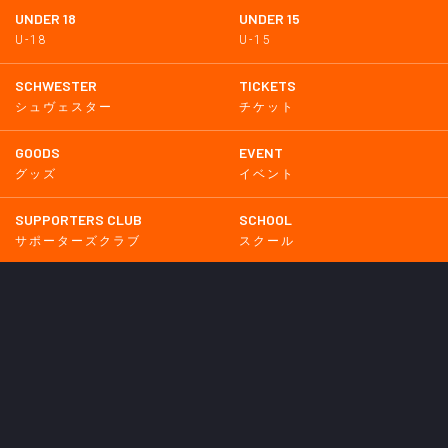
UNDER 18
UNDER 15
U-18
U-15
SCHWESTER
TICKETS
シュヴェスター
チケット
GOODS
EVENT
グッズ
イベント
SUPPORTERS CLUB
SCHOOL
サポーターズクラブ
スクール
HOMETOWN
MEDIA
普及活動
メディア情報
PARTNER
OTHERS
パートナー
その他
GAME
試合