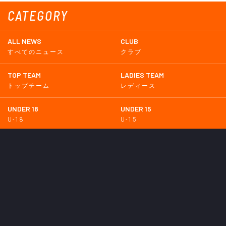
CATEGORY
ALL NEWS
CLUB
すべてのニュース
クラブ
TOP TEAM
LADIES TEAM
トップチーム
レディース
UNDER 18
UNDER 15
U-18
U-15
SCHWESTER
TICKETS
シュヴェスター
チケット
GOODS
EVENT
グッズ
イベント
SUPPORTERS CLUB
SCHOOL
サポーターズクラブ
スクール