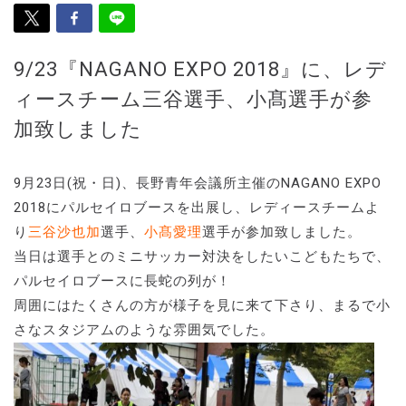
9/23『NAGANO EXPO 2018』に、レデ
ィースチーム三谷選手、小髙選手が参
加致しました
9月23日(祝・日)、長野青年会議所主催のNAGANO EXPO
2018にパルセイロブースを出展し、レディースチームよ
り
三谷沙也加
選手、
小髙愛理
選手が参加致しました。
当日は選手とのミニサッカー対決をしたいこどもたちで、
パルセイロブースに長蛇の列が！
周囲にはたくさんの方が様子を見に来て下さり、まるで小
さなスタジアムのような雰囲気でした。