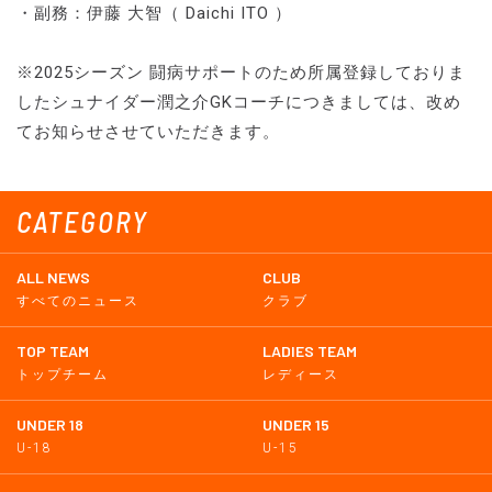
・副務：伊藤 大智（ Daichi ITO ）
※2025シーズン 闘病サポートのため所属登録しておりま
したシュナイダー潤之介GKコーチにつきましては、改め
てお知らせさせていただきます。
CATEGORY
ALL NEWS
CLUB
すべてのニュース
クラブ
TOP TEAM
LADIES TEAM
トップチーム
レディース
UNDER 18
UNDER 15
U-18
U-15