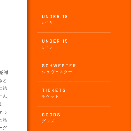
UNDER 18
U-18
UNDER 15
U-15
SCHWESTER
シュヴェスター
感謝
ると
に結
TICKETS
とん
チケット
ま
かっ
GOODS
は私
グッズ
ーグ