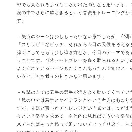
戦でも見られるような甘さが出たのかなと思います。
況の中でさらに勝ちきるという意識をトレーニングか
す」
－失点のシーンは少しもったいない形でしたが、守備
「スリッピーなピッチ、それから今日の天候を考える
弾くにしてももう少し弾き方とか、今日のテーマであ
うことです。当然セットプレーを多く取られるという
よく守れているシーンもたくさんあったんですけど、
いうところも我々の甘さかなと思います」
－攻撃の方では若手の選手が活きよく動いてくれてい
「私の中では若手とかベテランとかいう考えはあまり
すが、先ほど言ったチャレンジという点では、まだま
うという姿勢を求めて、全体的に見ればそういう姿勢
来であればもっと粘って追いついてひっくり返す、あ
いなかったというところです」