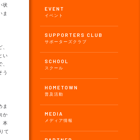
い状
EVENT
いま
イベント
SUPPORTERS CLUB
サポーターズクラブ
ど、
とい
SCHOOL
で、
スクール
そう
HOMETOWN
普及活動
めま
MEDIA
向か
メディア情報
。本
りて
PARTNER