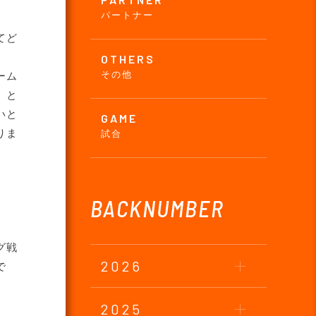
パートナー
てど
OTHERS
その他
ーム
』と
いと
GAME
りま
試合
BACKNUMBER
グ戦
2026
で
2025