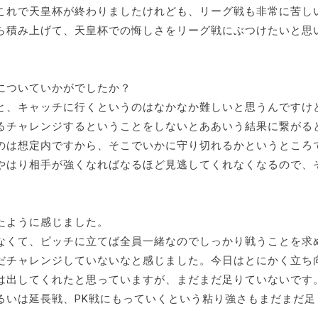
これで天皇杯が終わりましたけれども、リーグ戦も非常に苦し
ら積み上げて、天皇杯での悔しさをリーグ戦にぶつけたいと思
についていかがでしたか？
と、キャッチに行くというのはなかなか難しいと思うんですけ
るチャレンジするということをしないとああいう結果に繋がる
のは想定内ですから、そこでいかに守り切れるかというところ
やはり相手が強くなればなるほど見逃してくれなくなるので、
たように感じました。
なくて、ピッチに立てば全員一緒なのでしっかり戦うことを求
だチャレンジしていないなと感じました。今日はとにかく立ち
は出してくれたと思っていますが、まだまだ足りていないです
るいは延長戦、PK戦にもっていくという粘り強さもまだまだ足