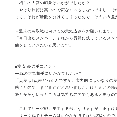
－相手の大宮の印象はいかがでしたか？
「やはり技術は高いので変なミスもしないですし、そ
って、それが勝敗を分けてしまったので、そういう差
－週末の鳥取戦に向けての意気込みをお願いします。
「今日出たメンバー、それから長野に残っているメン
備をしていきたいと思います」
■堂安 憂選手コメント
―J2の大宮相手にいかがでしたか？
「点差は1点差だったんですが、実力的にはかなりの
感じたので、まだまだだと思いました。ほとんどの部
際とかそういうところは気持ちの面でもあると思うの
－これでリーグ戦に集中する形になりますが、まずは
「リーグ戦でもチームはなかなか勝てない現状なので