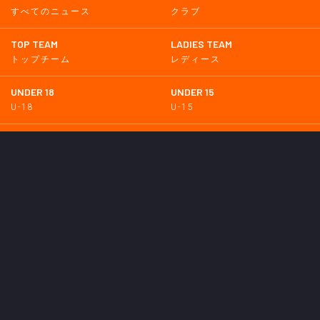
すべてのニュース
クラブ
TOP TEAM
LADIES TEAM
トップチーム
レディース
UNDER 18
UNDER 15
U-18
U-15
SCHWESTER
TICKETS
シュヴェスター
チケット
GOODS
EVENT
グッズ
イベント
SUPPORTERS CLUB
SCHOOL
サポーターズクラブ
スクール
HOMETOWN
MEDIA
普及活動
メディア情報