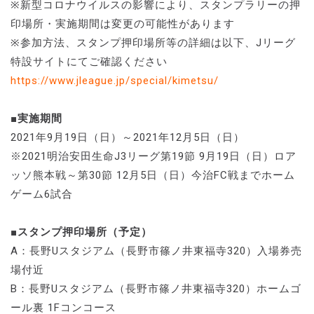
※新型コロナウイルスの影響により、スタンプラリーの押
印場所・実施期間は変更の可能性があります
※参加方法、スタンプ押印場所等の詳細は以下、Jリーグ
特設サイトにてご確認ください
https://www.jleague.jp/special/kimetsu/
■実施期間
2021年9月19日（日）～2021年12月5日（日）
※2021明治安田生命J3リーグ第19節 9月19日（日）ロア
ッソ熊本戦～第30節 12月5日（日）今治FC戦までホーム
ゲーム6試合
■スタンプ押印場所（予定）
A：長野Uスタジアム（長野市篠ノ井東福寺320）入場券売
場付近
B：長野Uスタジアム（長野市篠ノ井東福寺320）ホームゴ
ール裏 1Fコンコース