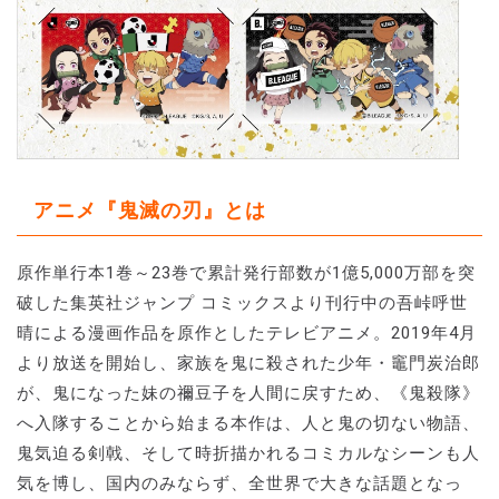
アニメ『鬼滅の刃』とは
原作単行本1巻～23巻で累計発行部数が1億5,000万部を突
破した集英社ジャンプ コミックスより刊行中の吾峠呼世
晴による漫画作品を原作としたテレビアニメ。2019年4月
より放送を開始し、家族を鬼に殺された少年・竈門炭治郎
が、鬼になった妹の禰豆子を人間に戻すため、《鬼殺隊》
へ入隊することから始まる本作は、人と鬼の切ない物語、
鬼気迫る剣戟、そして時折描かれるコミカルなシーンも人
気を博し、国内のみならず、全世界で大きな話題となっ