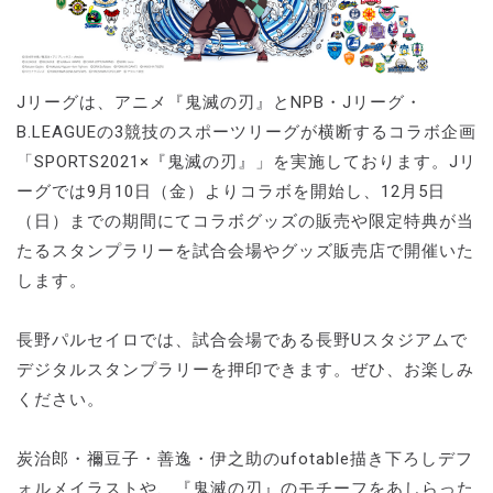
Jリーグは、アニメ『鬼滅の刃』とNPB・Jリーグ・
B.LEAGUEの3競技のスポーツリーグが横断するコラボ企画
「SPORTS2021×『鬼滅の刃』」を実施しております。Jリ
ーグでは9月10日（金）よりコラボを開始し、12月5日
（日）までの期間にてコラボグッズの販売や限定特典が当
たるスタンプラリーを試合会場やグッズ販売店で開催いた
します。
長野パルセイロでは、試合会場である長野Uスタジアムで
デジタルスタンプラリーを押印できます。ぜひ、お楽しみ
ください。
炭治郎・禰豆子・善逸・伊之助のufotable描き下ろしデフ
ォルメイラストや、『鬼滅の刃』のモチーフをあしらった