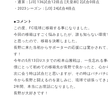
・通算：[J3] 136試合12得点 [天皇杯] 2試合0得点
・2023シーズン：[J3] 24試合4得点
■コメント
この度、FC琉球に移籍する事になりました。
今回の移籍はすごく悩みましたが、誰も知らない環境
と思ったので、移籍を決断しました。
長野に来た当初からサポーターの応援には驚かされて
す！
今年の5月13日Uスタでの松本山雅戦は、一生忘れる
僕にとって初めての移籍先が長野で良かったと、心か
次に会う時は試合だと思いますが、その時はバチバチ
今から長野と闘えるのを楽しみに、琉球で頑張ってき
2年間、本当にお世話になりました。
長野が大好きです！