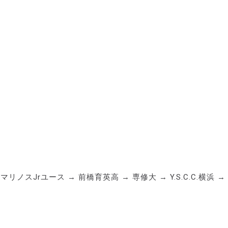
ノスJrユース → 前橋育英高 → 専修大 → Y.S.C.C.横浜 → 