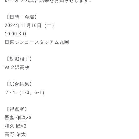
レーオフの試合結果をお知らせします。
【日時・会場】
2024年11月16日（土）
10:00 K.O
日東シンコースタジアム丸岡
【対戦相手】
vs金沢高校
【試合結果】
７-１（1-0、6-1）
【得点者】
吾妻 俐玖×3
和久 匠×2
髙野 佑太