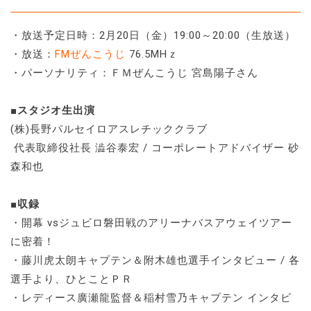
・放送予定日時：2月20日（金）19:00～20:00（生放送）
・放送：
FMぜんこうじ
76.5MHｚ
・パーソナリティ：ＦＭぜんこうじ 宮島陽子さん
■スタジオ生出演
(株)長野パルセイロアスレチッククラブ
代表取締役社長 澁谷泰宏 / コーポレートアドバイザー 砂
森和也
■収録
・開幕 vsジュビロ磐田戦のアリーナバスアウェイツアー
に密着！
・藤川虎太朗キャプテン＆附木雄也選手インタビュー / 各
選手より、ひとことＰＲ
・レディース廣瀬龍監督＆稲村雪乃キャプテン インタビ