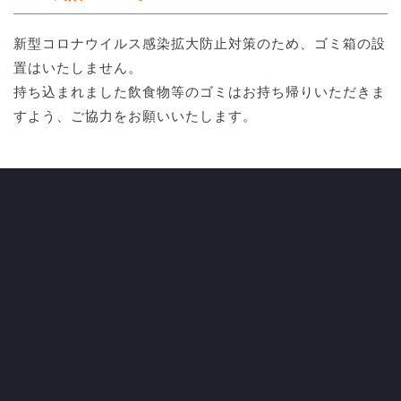
新型コロナウイルス感染拡大防止対策のため、ゴミ箱の設
置はいたしません。
持ち込まれました飲食物等のゴミはお持ち帰りいただきま
すよう、ご協力をお願いいたします。
観戦・応援について
■容認事項
・ホームチームの横断幕の掲出。
※掲出の際は密にならないよう十分配慮してください。
・拍手、手拍子での応援
・太鼓や打楽器による鳴り物の応援（両ゴール裏1階席の
み使用可能）
※トランペットや指笛等は引き続き禁止事項となります。