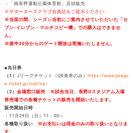
・「南長野運動公園体育館」店頭販売
※サポーターズクラブ会員証をご提示ください。
※当面の間、シーズン当初にご案内させていただいた「セ
ブン-イレブン・マルチコピー機」での購入はできませ
ん。
※後半30分からのゲート開放は実施いたしません。
■当日券
（1）
Jリーグチケット（QR発券のみ）
https://www.jleagu
e-ticket.jp/club/np/
（2）
会場窓口販売 ※試合当日、長野Uスタジアム入場
券売場での各種チケットの販売を開始いたします。
販売開始日時
・11月29日（日）11：00～
各種取り扱い
※お支払いは現金のみの取り扱いとなりま
す。