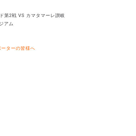
第2戦 VS カマタマーレ讃岐
タジアム
サポーターの皆様へ