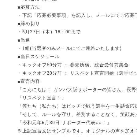
■応募方法
・下記「応募必要事項」を記入し、メールにてご応募
■締め切り
・6月27日（木）18：00まで
■当選
・1組(当選者のみメールにてご連絡いたします)
■当日スケジュール
・キックオフ50分前 ： 券売所横、総合受付前集合
・キックオフ20分前 ： リスペクト宣言開始（選手ピ
■宣言内容
「こんにちは！ ガンバ大阪サポーターの皆さん、長野
「リスペクト宣言！」
「僕たち（私たち）はピッチで戦う選手を一生懸命応
「そして、ルールを守り、差別することなく、笑顔あ
「令和元年6月30日 サポーター代表○○！」
※上記宣言文はサンプルです。オリジナルの声を加え