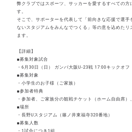
弊クラブではスポーツ、サッカーを愛するすべての方
す。
そこで、サポーターを代表して「前向きな応援で選手
ないスタジアムをみんなでつくる」等の意を込めたリ
ます。
【詳細】
■募集対象試合
・6月30日（日） ガンバ大阪U-23戦 17:00キックオフ
■募集対象
・小学生のお子様（ご家族）
■参加者特典
・参加者、ご家族分の観戦チケット（ホーム自由席）
■場所
・長野Uスタジアム（篠ノ井東福寺320番地）
■募集人数
・1試合につき1組