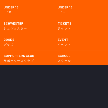
UNDER 18
UNDER 15
U-18
U-15
SCHWESTER
TICKETS
シュヴェスター
チケット
GOODS
EVENT
グッズ
イベント
SUPPORTERS CLUB
SCHOOL
サポーターズクラブ
スクール
HOMETOWN
MEDIA
普及活動
メディア情報
PARTNER
OTHERS
パートナー
その他
GAME