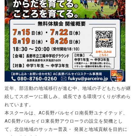
近年、部活動の地域移⾏が進む中、地域の⼦どもたちが継
続してスポーツに親しみ、成⻑できる環境づくりが求めら
れています。
本スクールは、AC⻑野パルセイロ南⻑野ユナイテッド、
AC⻑野パルセイロ東⻑野アウローラの設⽴を契機とし
て、北信地域のサッカー普及・ 発展と地域貢献を⽬的に