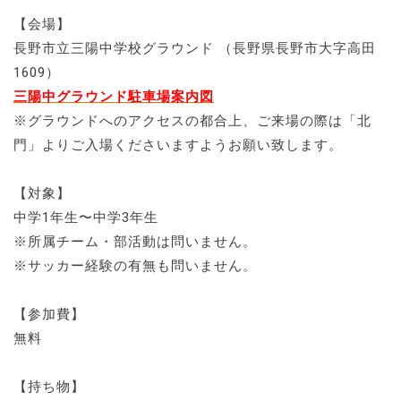
【会場】
⻑野市⽴三陽中学校グラウンド （⻑野県⻑野市⼤字⾼⽥
1609）
三陽中グラウンド駐車場案内図
※グラウンドへのアクセスの都合上、ご来場の際は「北
門」よりご入場くださいますようお願い致します。
【対象】
中学1年⽣〜中学3年⽣
※所属チーム・部活動は問いません。
※サッカー経験の有無も問いません。
【参加費】
無料
【持ち物】