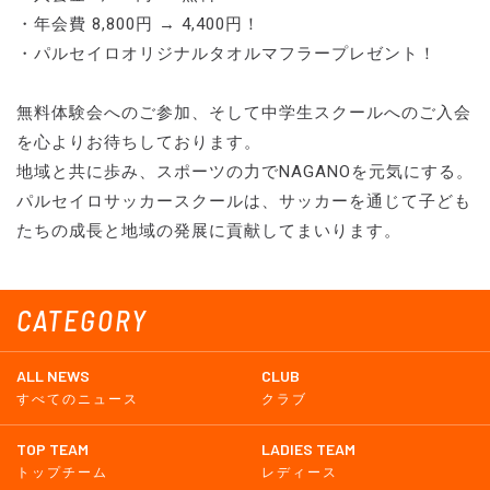
・年会費 8,800円 → 4,400円！
・パルセイロオリジナルタオルマフラープレゼント！
無料体験会へのご参加、そして中学⽣スクールへのご⼊会
を⼼よりお待ちしております。
地域と共に歩み、スポーツの⼒でNAGANOを元気にする。
パルセイロサッカースクールは、サッカーを通じて⼦ども
たちの成⻑と地域の発展に貢献してまいります。
CATEGORY
ALL NEWS
CLUB
すべてのニュース
クラブ
TOP TEAM
LADIES TEAM
トップチーム
レディース