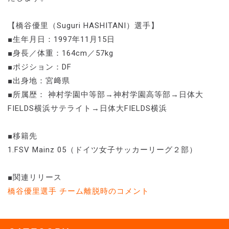
【橋谷優里（Suguri HASHITANI）選手】
■生年月日：1997年11月15日
■身長／体重：164cm／57kg
■ポジション：DF
■出身地：宮﨑県
■所属歴： 神村学園中等部→神村学園高等部→日体大
FIELDS横浜サテライト→日体大FIELDS横浜
■移籍先
1.FSV Mainz 05（ドイツ女子サッカーリーグ２部）
■関連リリース
橋谷優里選手 チーム離脱時のコメント