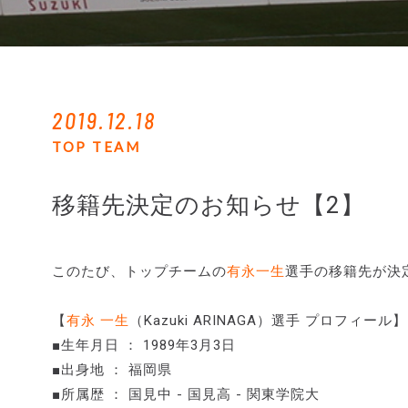
2019.12.18
TOP TEAM
移籍先決定のお知らせ【2】
このたび、トップチームの
有永一生
選手の移籍先が決
【
有永 一生
（Kazuki ARINAGA）選手 プロフィール】
■生年月日 ： 1989年3月3日
■出身地 ： 福岡県
■所属歴 ： 国見中 - 国見高 - 関東学院大