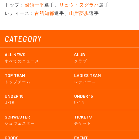
トップ：
國領一平
選手、
リュウ・ヌグラハ
選手
レディース：
古舘知都
選手、
山岸夢歩
選手
CATEGORY
ALL NEWS
CLUB
すべてのニュース
クラブ
TOP TEAM
LADIES TEAM
トップチーム
レディース
UNDER 18
UNDER 15
U-18
U-15
SCHWESTER
TICKETS
シュヴェスター
チケット
GOODS
EVENT