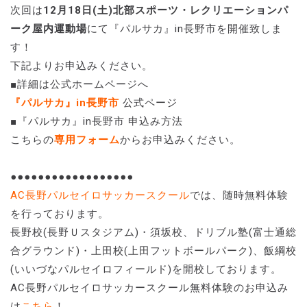
次回は
12月18日(土)北部スポーツ・レクリエーションパ
ーク屋内運動場
にて『パルサカ』in長野市を開催致しま
す！
下記よりお申込みください。
■詳細は公式ホームページへ
『パルサカ』in長野市
公式ページ
■『パルサカ』in長野市 申込み方法
こちらの
専用フォーム
からお申込みください。
●●●●●●●●●●●●●●●●●●
AC長野パルセイロサッカースクール
では、随時無料体験
を行っております。
長野校(長野Ｕスタジアム)・須坂校、ドリブル塾(富士通総
合グラウンド)・上田校(上田フットボールパーク)、飯綱校
(いいづなパルセイロフィールド)を開校しております。
AC長野パルセイロサッカースクール無料体験のお申込み
は
こちら
！