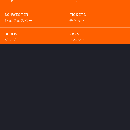
U-18
U-15
SCHWESTER
TICKETS
シュヴェスター
チケット
GOODS
EVENT
グッズ
イベント
SUPPORTERS CLUB
SCHOOL
サポーターズクラブ
スクール
HOMETOWN
MEDIA
普及活動
メディア情報
PARTNER
OTHERS
パートナー
その他
GAME
試合