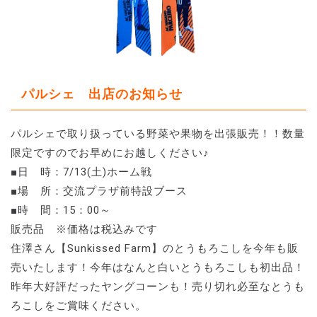
パルシェ 出店のお知らせ
パルシェで取り扱っている野菜や果物を出張販売！！数量
限定ですのでお早めにお越しください♪
■日 時：7/13(土)ホーム戦
■場 所：交流プラザ前特設ブース
■時 間：15：00～
販売品 ※価格は税込みです
住澤さん【Sunkissed Farm】のとうもろこしを今年も販
売いたします！今年はなんと白いとうもろこしも初出品！
昨年大好評だったヤングコーンも！売り切れ必至なとうも
ろこしをご賞味ください。