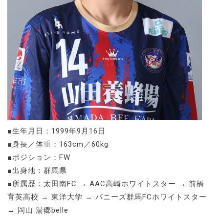
■生年月日：1999年9月16日
■身長／体重：163cm／60kg
■ポジション：FW
■出身地：群馬県
■所属歴：太田南FC → AAC高崎ホワイトスター → 前橋
育英高校 → 東洋大学 → バニーズ群馬FCホワイトスター
→ 岡山 湯郷belle