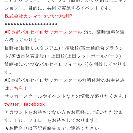
ション）』目的に、共同で実施するイベントです。
株式会社カンマッセいいづなHP
●●●●●●●●●●●●●●●●●●
AC長野パルセイロサッカースクール
では、随時無料体験
を行っております。
長野校(長野Ｕスタジアム)・須坂校(富士通総合グラウン
ド/須坂市体育施設)・上田校(上田フットボールパーク)、
飯綱校(いいづなパルセイロフィールド)を開校しておりま
す。
AC長野パルセイロサッカースクール無料体験のお申込み
は
こちら
！
サッカースクールやイベントなどの情報が盛りだくさん！
twitter
／
facebook
アカウントをお持ちでない方もお気軽にご覧いただけま
す。ぜひ、フォローをお待ちしております！
★お問合せは下記連絡先までご連絡ください。