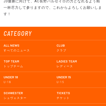
J3優勝に向けて、AC長野パルセイロの力となれるよう精
一杯尽力して参りますので、これからよろしくお願いしま
す！
CATEGORY
ALL NEWS
CLUB
すべてのニュース
クラブ
TOP TEAM
LADIES TEAM
トップチーム
レディース
UNDER 18
UNDER 15
U-18
U-15
SCHWESTER
TICKETS
シュヴェスター
チケット