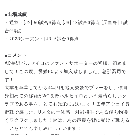
■出場成績
・通算：[J2] 60試合3得点 [J3] 18試合0得点 [天皇杯] 1試
合0得点
・2023シーズン：[J3] 6試合0得点
■コメント
AC長野パルセイロのファン・サポーターの皆様、初めま
して！この度、愛媛FCより加入致しました、忽那喬司で
す！
大学を卒業してから4年間を地元愛媛でプレーをし、僕自
身初めての移籍がAC長野パルセイロという素晴らしいク
ラブである事を、とても光栄に思います！去年アウェイ長
野戦で感じた、Uスタの一体感、対戦相手である僕も物凄
くワクワクしました！次は、あの声援を背に受けて戦える
ことをとても楽しみにしています！