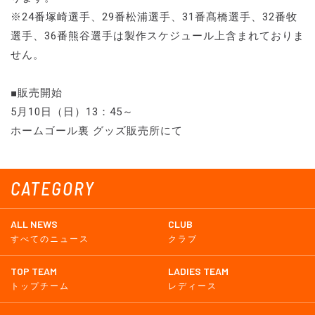
※24番塚崎選手、29番松浦選手、31番髙橋選手、32番牧
選手、36番熊谷選手は製作スケジュール上含まれておりま
せん。
■販売開始
5月10日（日）13：45～
ホームゴール裏 グッズ販売所にて
CATEGORY
ALL NEWS
CLUB
すべてのニュース
クラブ
TOP TEAM
LADIES TEAM
トップチーム
レディース