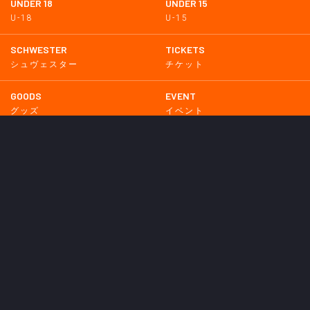
UNDER 18
UNDER 15
U-18
U-15
SCHWESTER
TICKETS
シュヴェスター
チケット
GOODS
EVENT
グッズ
イベント
SUPPORTERS CLUB
SCHOOL
サポーターズクラブ
スクール
HOMETOWN
MEDIA
普及活動
メディア情報
PARTNER
OTHERS
パートナー
その他
GAME
試合