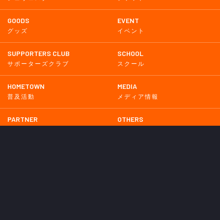
GOODS
EVENT
グッズ
イベント
SUPPORTERS CLUB
SCHOOL
サポーターズクラブ
スクール
HOMETOWN
MEDIA
普及活動
メディア情報
PARTNER
OTHERS
パートナー
その他
GAME
試合
BACKNUMBER
2026
2025