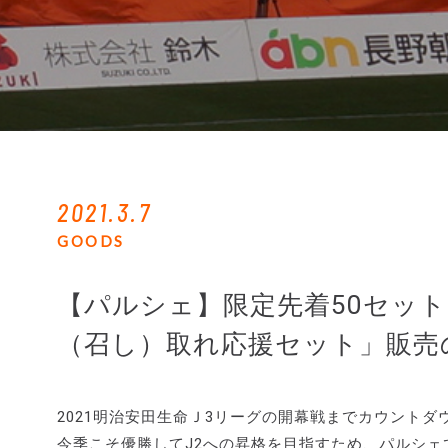
2021.3.7
GOODS
【パルシェ】限定先着50セッ
（召し）取れ応援セット」販売
2021明治安田生命Ｊ3リーグの開幕戦までカウントダ
今季こそ優勝してJ2への昇格を目指すため、パルシ