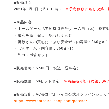
■販売期間
2021年3月8日（月）10時~
※予定個数に達し次第、
■商品内容
・ホームゲームペア招待引換券(ホーム自由席) ※有効期
・勝利を飯（召し）取れしゃもじ
・奥原さんの真心たっぷり安全米（内容量：360ｇ×２
・ぽんすけ米（内容量：360ｇ×1）
・和コラボ箸セット
■販売価格：5,500円（税込・送料込）
■販売数量：50セット限定
※商品売り切れ次第、終
■販売場所：AC長野パルセイロ公式オンラインショッ
https://www.parceiro-shop.com/parche/