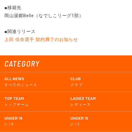
■移籍先
岡山湯郷Belle（なでしこリーグ1部）
■関連リリース
上田 佳奈選手 契約満了のお知らせ
CATEGORY
ALL NEWS
CLUB
すべてのニュース
クラブ
TOP TEAM
LADIES TEAM
トップチーム
レディース
UNDER 18
UNDER 15
U-18
U-15