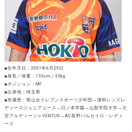
■生年月日：2001年6月29日
■身長／体重：155cm／55kg
■ポジション：MF
■出身地：埼玉県
■所属歴：尾山台イレブンスポーツ少年団→浦和レッズレ
ディースジュニアユース→日ノ本学園→山梨学院大学→大
宮アルディージャVENTUS→AC長野パルセイロ・レディ
ース