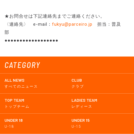
★お問合せは下記連絡先までご連絡ください。
〈連絡先〉 e-mail：
fukyu@parceiro.jp
担当：普及
部
●●●●●●●●●●●●●●●●●●
CATEGORY
ALL NEWS
CLUB
すべてのニュース
クラブ
TOP TEAM
LADIES TEAM
トップチーム
レディース
UNDER 18
UNDER 15
U-18
U-15