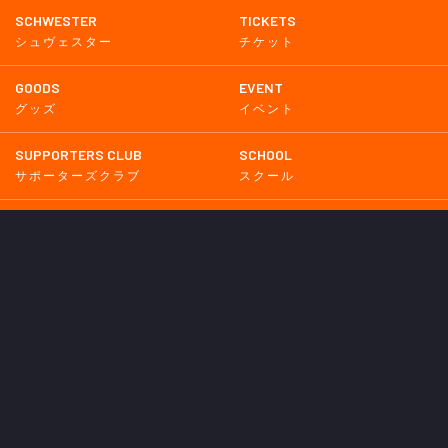
SCHWESTER
TICKETS
シュヴェスター
チケット
GOODS
EVENT
グッズ
イベント
SUPPORTERS CLUB
SCHOOL
サポーターズクラブ
スクール
HOMETOWN
MEDIA
普及活動
メディア情報
PARTNER
OTHERS
パートナー
その他
GAME
試合
BACKNUMBER